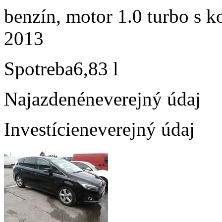
benzín, motor 1.0 turbo s k
2013
Spotreba
6,83 l
Najazdené
neverejný údaj
Investície
neverejný údaj