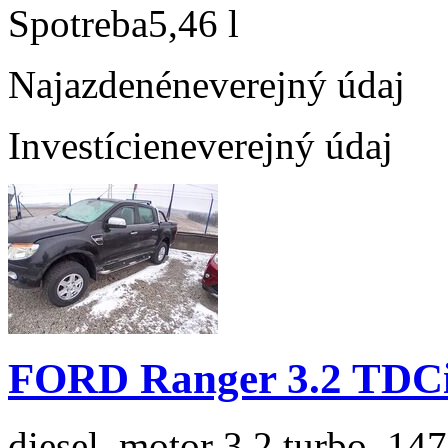
Spotreba
5,46 l
Najazdené
neverejný údaj
Investície
neverejný údaj
FORD Ranger 3.2 TDC
diesel, motor 3.2 turbo, 147