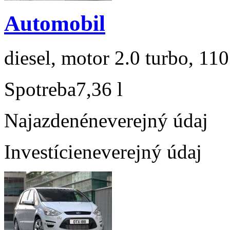
Automobil
diesel, motor 2.0 turbo, 110
Spotreba
7,36 l
Najazdené
neverejný údaj
Investície
neverejný údaj