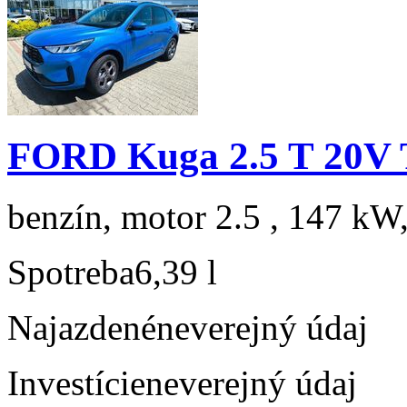
FORD Kuga 2.5 T 20V 
benzín, motor 2.5 , 147 kW,
Spotreba
6,39 l
Najazdené
neverejný údaj
Investície
neverejný údaj