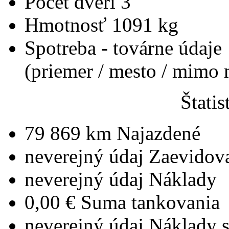
Počet dverí
3
Hmotnosť
1091 kg
Spotreba - továrne údaje
(priemer / mesto / mimo
Štatis
79 869 km
Najazdené
neverejný údaj
Zaevidov
neverejný údaj
Náklady
0,00 €
Suma tankovania
neverejný údaj
Náklady 