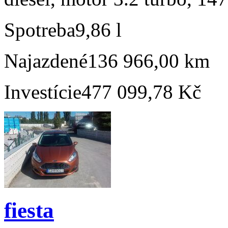
Spotreba
9,86 l
Najazdené
136 966,00 km
Investície
477 099,78 Kč
fiesta