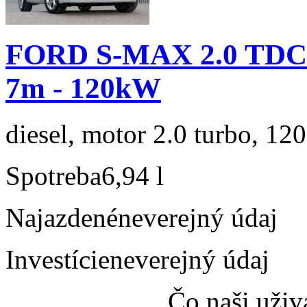
FORD S-MAX 2.0 TDCi
7m - 120kW
diesel, motor 2.0 turbo, 120
Spotreba
6,94 l
Najazdené
neverejný údaj
Investície
neverejný údaj
Čo naši uživ